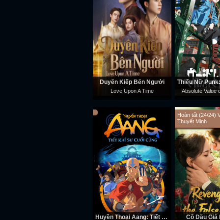
Duyên Kiếp Bên Người
Love Upon A Time
Absolute Value
Hoàn tất (24/24) 
Thuyết Minh
Huyền Thoại Aang: Tiết Khí Sư Cuối Cùng
Cô Dâu Giả