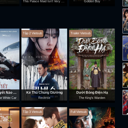
This Palace Maid Isn't Very Calm
Golden Boy
Tập 2 Vietsub
Trailer Vietsub
Không Bông Tuyết Nào Trong Sạch
Kẻ Thù Chung Giường
Dưới Bóng Điện Hạ
e White Car
Reverse
The King's Warden
Tập 3 Vietsub
Full Vietsub