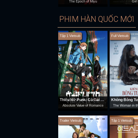
The Epoch of Miyu
Girl
PHIM HÀN QUỐC MỚI
Tập 1 Vietsub
Full Vietsub
Thiếu Nữ Punk: Cô Gái Cơ Khí
Absolute Value of Romance
The Woman in th
Trailer Vietsub
Tập 1 Vietsub