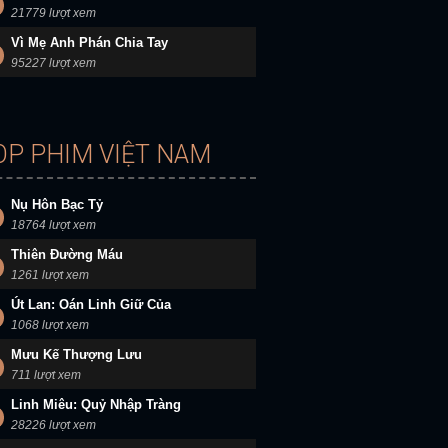
21779 lượt xem
Vì Mẹ Anh Phán Chia Tay
95227 lượt xem
OP PHIM VIỆT NAM
Nụ Hôn Bạc Tỷ
18764 lượt xem
Thiên Đường Máu
1261 lượt xem
Út Lan: Oán Linh Giữ Của
1068 lượt xem
Mưu Kế Thượng Lưu
711 lượt xem
Linh Miêu: Quỷ Nhập Tràng
28226 lượt xem