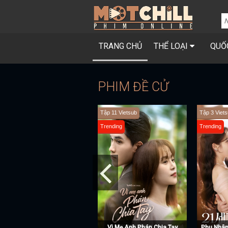
TRANG CHỦ
THỂ LOẠI
QUỐ
PHIM ĐỀ CỬ
Hoàn Tất (29/29) Vietsub + Thuyết Minh
Hoàn tất (7/7) Vietsub + Lồng Tiếng
Hoàn tất (4
Trending
Trending
Trending
Nguyệt Lân Ỷ Kỷ
Chó Săn Công Lý (Phần 2)