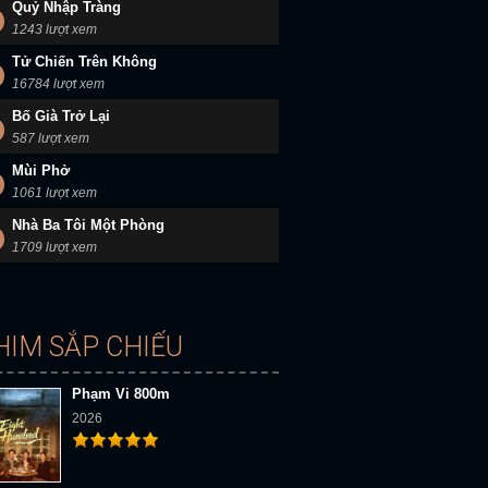
Quỷ Nhập Tràng
1243 lượt xem
Tử Chiến Trên Không
16784 lượt xem
Bố Già Trở Lại
587 lượt xem
Mùi Phở
1061 lượt xem
Nhà Ba Tôi Một Phòng
1709 lượt xem
HIM SẮP CHIẾU
Phạm Vi 800m
2026