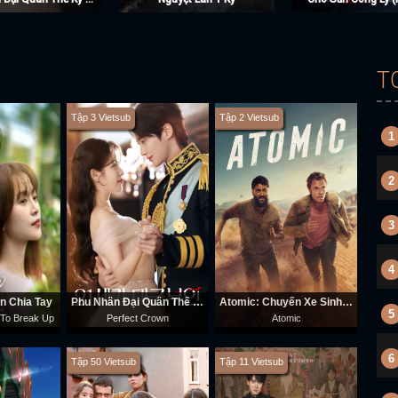
T
Tập 3 Vietsub
Tập 2 Vietsub
1
2
3
4
n Chia Tay
Phu Nhân Đại Quân Thế Kỷ 21
Atomic: Chuyến Xe Sinh Tử
5
To Break Up
Perfect Crown
Atomic
6
Tập 50 Vietsub
Tập 11 Vietsub