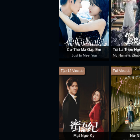
Cứ Thế Mà Gặp Em
Just to Meet You
Tập 12 Vietsub
Full Vietsub
Mật Ngữ Kỷ
Nữ N