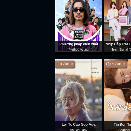
Phương pháp diễn xuất
Nhịp Đập Trái T
Method Acting
Heart Signal 
Full Vietsub
Tập 4 Vietsub
Lời Tố Cáo Ngờ Vực
Tin Đồn Tì
An Old Lady
Scandal 