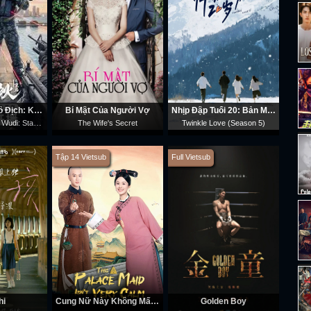
Tôi Là Triệu Ngô Địch: Khởi Động Lại
Bí Mật Của Người Vợ
Nhịp Đập Tuổi 20: Bản Mùa Đông (Phần 5)
My Name is Zhao Wudi: Starting Over
The Wife's Secret
Twinkle Love (Season 5)
Tập 14 Vietsub
Full Vietsub
hi
Cung Nữ Này Không Mấy Bình Tĩnh
Golden Boy