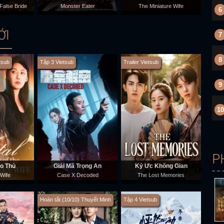
False Bride
Monster Eater
The Miniature Wife
6
ỚI
7
8
tsub
Tập 3 Vietsub
Trailer Vietsub
9
10
P
o Thù
Giải Mã Trọng Án
Ký Ức Không Gian
-Wife
Case X Decoded
The Lost Memories
Hoàn tất (10/10) Thuyết Minh
Tập 4 Vietsub