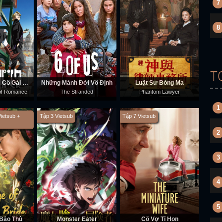
7
8
T
Thiếu Nữ Punk: Cô Gái Cơ Khí
Những Mảnh Đời Vô Định
Luật Sư Bóng Ma
 of Romance
The Stranded
Phantom Lawyer
1
Vietsub +
Tập 3 Vietsub
Tập 7 Vietsub
2
3
4
5
 Báo Thù
Monster Eater
Cô Vợ Tí Hon