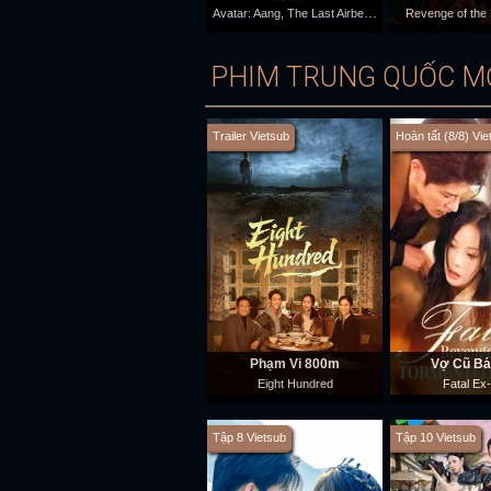
Avatar: Aang, The Last Airbender
Revenge of the 
PHIM TRUNG QUỐC M
Trailer Vietsub
Hoàn tất (8/8) Vie
Phạm Vi 800m
Vợ Cũ Bá
Eight Hundred
Fatal Ex
Tập 8 Vietsub
Tập 10 Vietsub