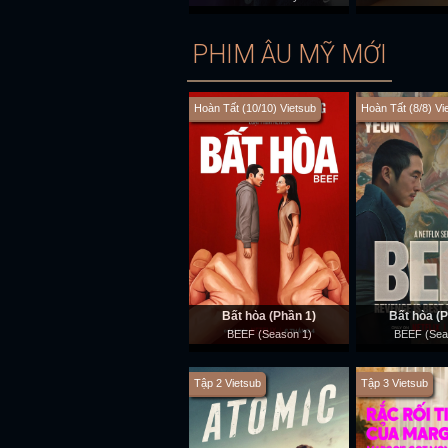
PHIM ÂU MỸ MỚI
Hoàn Tất (10/10) Vietsub
Hoàn Tất (8/8) Vi
Bất hòa (Phần 1)
Bất hòa (P
BEEF (Season 1)
BEEF (Sea
Tập 2 Vietsub
Tập 3 Vietsub