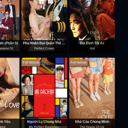
im (Phần 5)
Phu Nhân Đại Quân Thế Kỷ 21
Gia Đình Tội Ác
(Season 5)
Perfect Crown
Idol
Full Vietsub
Full Vietsub
nh Yêu
Người Lạ Chung Nhà
Nhà Của Chúng Mình
love
My Perfect Roommate
The House Of Us