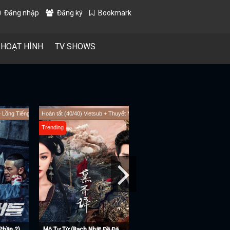
Đăng nhập
Đăng ký
Bookmark
 HOẠT HÌNH
TV SHOWS
Hoàn tất (40/40) Vietsub + Thuyết Minh
Trending
n 5)
Trục Ngọc