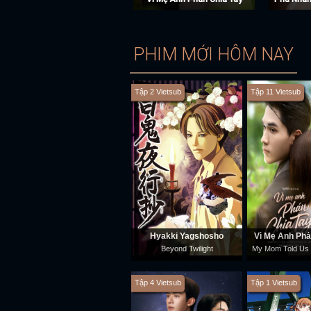
PHIM MỚI HÔM NAY
Tập 2 Vietsub
Tập 11 Vietsub
Hyakki Yagshosho
Vì Mẹ Anh Phá
Beyond Twilight
My Mom Told Us 
Tập 4 Vietsub
Tập 1 Vietsub