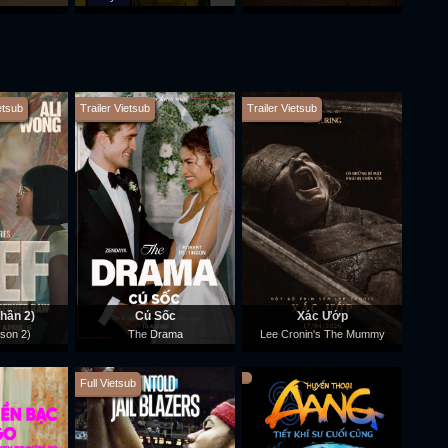
etsub
Trailer Vietsub
Trailer Vietsub
hần 2)
Cú Sốc
Xác Ướp
son 2)
The Drama
Lee Cronin's The Mummy
Full Vietsub