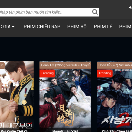
C GIA
PHIM CHIẾU RẠP
PHIM BỘ
PHIM LẺ
PHIM
0/40) Vietsub + Thuyết Minh
Tập 7 Vietsub
Tập 3 Vietsub
Trending
Trending
Mộ Tư Từ (Bạch Nhật Đề Đăng)
BẤT KHẢ CHIẾN BẠI (Phần 4)
The Boys (Phầ