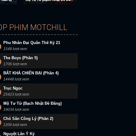
OP PHIM MOTCHILL
Phu Nhân Đại Quân Thế Kỷ 21
1548 lượt xem
The Boys (Phần 5)
1706 lượt xem
BẤT KHẢ CHIẾN BẠI (Phần 4)
14448 lượt xem
Trục Ngọc
25423 lượt xem
Mộ Tư Từ (Bạch Nhật Đề Đăng)
19034 lượt xem
Chó Săn Công Lý (Phần 2)
1206 lượt xem
Nguyệt Lân Ỷ Kỷ