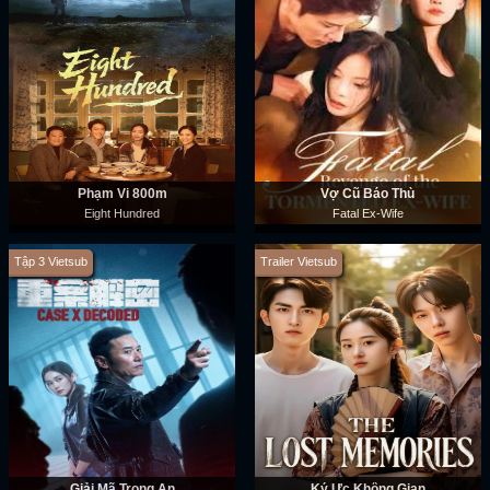
Phạm Vi 800m
Vợ Cũ Báo Thù
Eight Hundred
Fatal Ex-Wife
Tập 3 Vietsub
Trailer Vietsub
Giải Mã Trọng Án
Ký Ức Không Gian