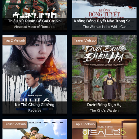
Thiếu Nữ Punk: Cô Gái Cơ Khí
Không Bông Tuyết Nào Trong Sạch
Absolute Value of Romance
The Woman in the White Car
Tập 2 Vietsub
Trailer Vietsub
Kẻ Thù Chung Giường
Dưới Bóng Điện Hạ
Reverse
The King's Warden
Trailer Vietsub
Tập 1 Vietsub