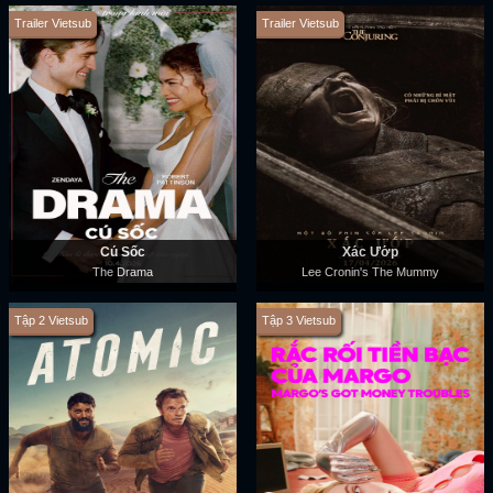
Trailer Vietsub
Trailer Vietsub
Cú Sốc
Xác Ướp
The Drama
Lee Cronin's The Mummy
Tập 2 Vietsub
Tập 3 Vietsub