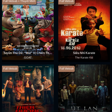
Full Vietsub + Thuyết Minh
Full Vietsub
Tuyển Thủ Dê: “Mùi” Vị Chiến Thắng
Siêu Nhí Karate
GOAT
The Karate Kid
Full Vietsub
Full Vietsub