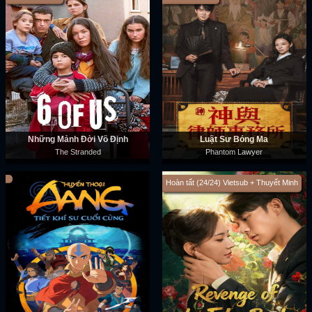
Những Mảnh Đời Vô Định
Luật Sư Bóng Ma
The Stranded
Phantom Lawyer
Hoàn tất (24/24) Vietsub + Thuyết Minh