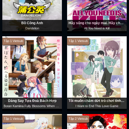
Bồ Công Anh
Hãy sống cho ngày mai. Hãy chết hôm nay.
Dandelion
All You Need is Kill
Tập 1 Vietsub
Tập 1 Vietsub
Dáng Say Tựa Đoá Bách Hợp
Tôi muốn chấm dứt trò chơi tình yêu này
Botan Kamiina Fully Blossoms When Drunk
I Want to End This Love Game
Tập 1 Vietsub
Tập 2 Vietsub