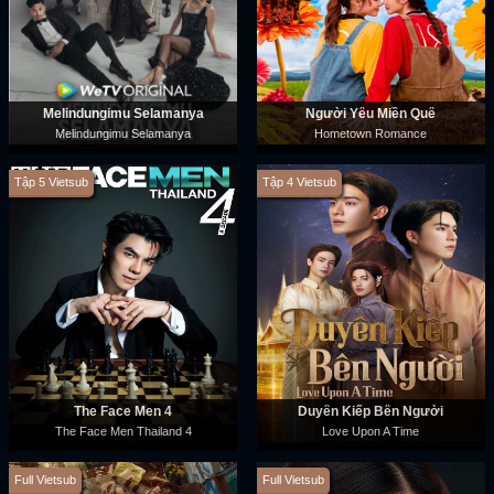
Melindungimu Selamanya
Người Yêu Miền Quê
Melindungimu Selamanya
Hometown Romance
Tập 5 Vietsub
Tập 4 Vietsub
The Face Men 4
Duyên Kiếp Bên Người
The Face Men Thailand 4
Love Upon A Time
Full Vietsub
Full Vietsub