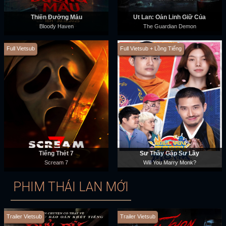
Thiên Đường Máu
Út Lan: Oán Linh Giữ Của
Bloody Haven
The Guardian Demon
Full Vietsub
Full Vietsub + Lồng Tiếng
Tiếng Thét 7
Sư Thầy Gặp Sư Lầy
Scream 7
Will You Marry Monk?
PHIM THÁI LAN MỚI
Trailer Vietsub
Trailer Vietsub