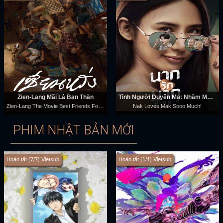
Zien-Lang Mãi Là Bạn Thân
Tình Người Duyên Ma: Nhắm Mak Yêu Luôn
Zien-Lang The Movie Best Friends Forever
Nak Loves Mak Sooo Much!
PHIM NHẬT BẢN MỚI
Hoàn tất (7/7) Vietsub
Hoàn tất (1/1) Vietsub