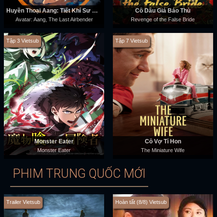
Huyền Thoại Aang: Tiết Khí Sư Cuối Cùng
Cô Dâu Giả Báo Thù
Avatar: Aang, The Last Airbender
Revenge of the False Bride
Tập 3 Vietsub
Tập 7 Vietsub
Monster Eater
Cô Vợ Tí Hon
Monster Eater
The Miniature Wife
PHIM TRUNG QUỐC MỚI
Trailer Vietsub
Hoàn tất (8/8) Vietsub