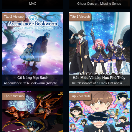
MAO
Ghost Concert: Missing Songs
Tập 2 Vietsub
Tập 1 Vietsub
Cô Nàng Mọt Sách
Hắc Miêu Và Lớp Học Phù Thủy
Ascendance Of A Bookworm (Adopted Daughter Of An Archduke)
The Classroom of a Black Cat and a Witch
Tập 2 Vietsub
Tập 2 Vietsub