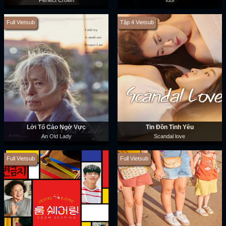
Perfect Crown
Idol
Full Vietsub
Tập 4 Vietsub
Lời Tố Cáo Ngờ Vực
Tin Đồn Tình Yêu
An Old Lady
Scandal love
Full Vietsub
Full Vietsub