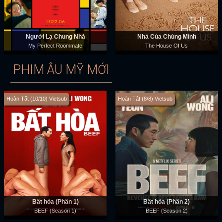
Người Lạ Chung Nhà
Nhà Của Chúng Mình
My Perfect Roommate
The House Of Us
PHIM ÂU MỸ MỚI
Hoàn Tất (10/10) Vietsub
Hoàn Tất (8/8) Vietsub
Bất hòa (Phần 1)
Bất hòa (Phần 2)
BEEF (Season 1)
BEEF (Season 2)