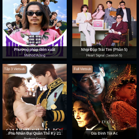
Phương pháp diễn xuất
Nhịp Đập Trái Tim (Phần 5)
Method Acting
Heart Signal (Season 5)
Tập 3 Vietsub
Full Vietsub
Phu Nhân Đại Quân Thế Kỷ 21
Gia Đình Tội Ác