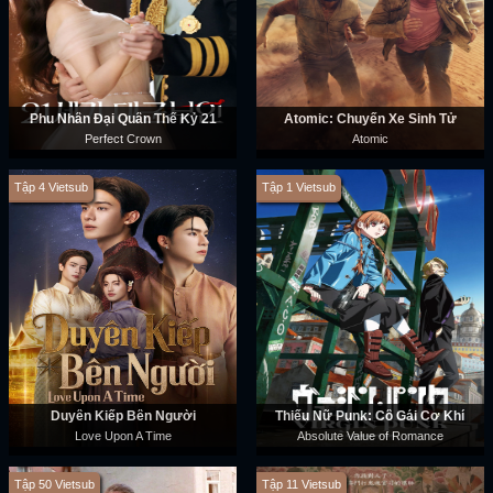
Phu Nhân Đại Quân Thế Kỷ 21
Atomic: Chuyến Xe Sinh Tử
Perfect Crown
Atomic
Tập 4 Vietsub
Tập 1 Vietsub
Duyên Kiếp Bên Người
Thiếu Nữ Punk: Cô Gái Cơ Khí
Love Upon A Time
Absolute Value of Romance
Tập 50 Vietsub
Tập 11 Vietsub