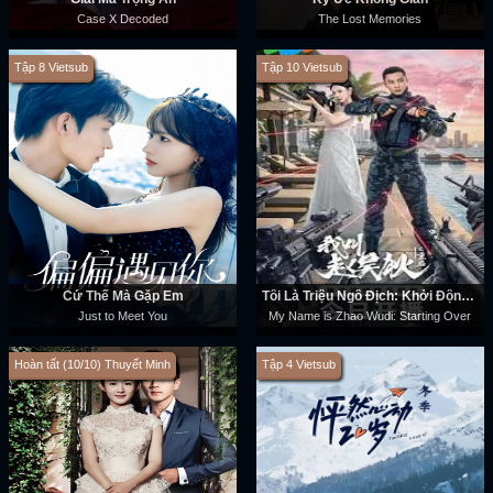
Case X Decoded
The Lost Memories
Tập 8 Vietsub
Tập 10 Vietsub
Cứ Thế Mà Gặp Em
Tôi Là Triệu Ngô Địch: Khởi Động Lại
Just to Meet You
My Name is Zhao Wudi: Starting Over
Hoàn tất (10/10) Thuyết Minh
Tập 4 Vietsub