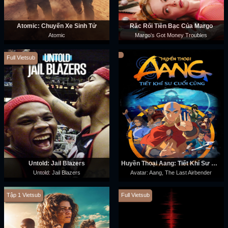
Atomic: Chuyến Xe Sinh Tử
Rắc Rối Tiền Bạc Của Margo
Atomic
Margo's Got Money Troubles
Full Vietsub
Untold: Jail Blazers
Huyền Thoại Aang: Tiết Khí Sư Cuối Cùng
Untold: Jail Blazers
Avatar: Aang, The Last Airbender
Tập 1 Vietsub
Full Vietsub