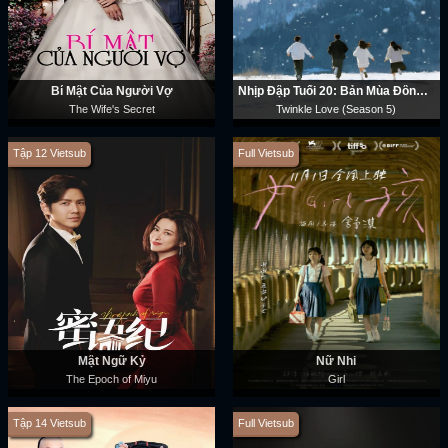
Bí Mật Của Người Vợ
Nhịp Đập Tuổi 20: Bản Mùa Đông (Phần 5)
The Wife's Secret
Twinkle Love (Season 5)
Tập 12 Vietsub
Full Vietsub
Mật Ngữ Kỷ
Nữ Nhi
The Epoch of Miyu
Girl
Tập 14 Vietsub
Full Vietsub