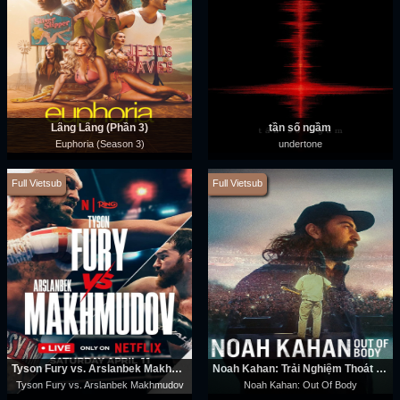
Lâng Lâng (Phần 3)
tần số ngầm
Euphoria (Season 3)
undertone
Full Vietsub
Full Vietsub
Tyson Fury vs. Arslanbek Makhmudov
Noah Kahan: Trải Nghiệm Thoát Xác
Tyson Fury vs. Arslanbek Makhmudov
Noah Kahan: Out Of Body