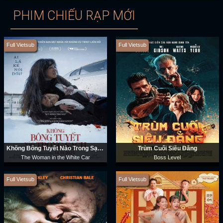
PHIM CHIẾU RẠP MỚI
Full Vietsub
Full Vietsub
Không Bông Tuyết Nào Trong Sạch
Trùm Cuối Siêu Đẳng
The Woman in the White Car
Boss Level
Full Vietsub
Full Vietsub