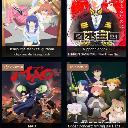
Ichijouma Mankitsugurashi
Nippon Sangoku
NIPPON SANGOKU: The Three Nations of the Crimson Sun
Ichijouma Mankitsugurashi
Tập 2 Vietsub
Tập 2 Vietsub
MAO
Ghost Concert: Những Bài Hát Thất Lạc