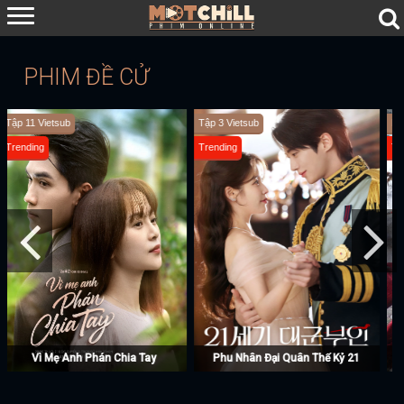
PHIM ĐỀ CỬ
Hoàn Tất (29/29) Vietsub + Thuyết Minh
Hoàn tất (7/7) Vietsub + Lồng Tiếng
Trending
Trending
Nguyệt Lân Ỷ Kỷ
Chó Săn Công Lý (Phần 2)