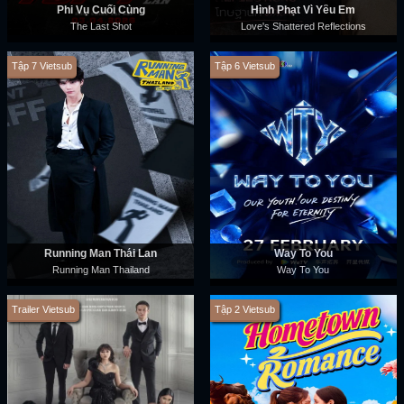
Phi Vụ Cuối Cùng
Hình Phạt Vì Yêu Em
The Last Shot
Love's Shattered Reflections
Tập 7 Vietsub
Tập 6 Vietsub
Running Man Thái Lan
Way To You
Running Man Thailand
Way To You
Trailer Vietsub
Tập 2 Vietsub