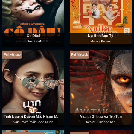
Cô Dâu!
Nụ Hôn Bạc Tỷ
The Bride!
Money Kisses
Full Vietsub
Full Vietsub
Tình Người Duyên Ma: Nhắm Mak Yêu Luôn
Avatar 3: Lửa và Tro Tàn
Nak Loves Mak Sooo Much!
Avatar: Fire and Ash