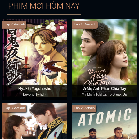
PHIM MỚI HÔM NAY
Tập 2 Vietsub
Tập 11 Vietsub
Hyakki Yagshosho
Vì Mẹ Anh Phán Chia Tay
Beyond Twilight
My Mom Told Us To Break Up
Tập 3 Vietsub
Tập 2 Vietsub