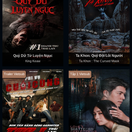
Quỷ Dữ Từ Luyện Ngục
Ta Khon: Quỷ Đội Lốt Người
King Keaw
Ta Khon : The Cursed Mask
Trailer Vietsub
Tập 1 Vietsub